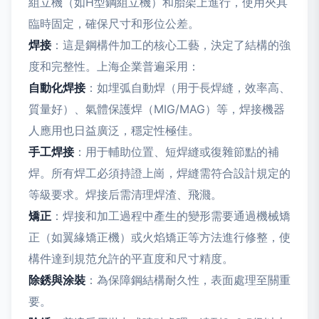
組立機（如H型鋼組立機）和胎架上進行，使用夾具
臨時固定，確保尺寸和形位公差。
焊接
：這是鋼構件加工的核心工藝，決定了結構的強
度和完整性。上海企業普遍采用：
自動化焊接
：如埋弧自動焊（用于長焊縫，效率高、
質量好）、氣體保護焊（MIG/MAG）等，焊接機器
人應用也日益廣泛，穩定性極佳。
手工焊接
：用于輔助位置、短焊縫或復雜節點的補
焊。所有焊工必須持證上崗，焊縫需符合設計規定的
等級要求。焊接后需清理焊渣、飛濺。
矯正
：焊接和加工過程中產生的變形需要通過機械矯
正（如翼緣矯正機）或火焰矯正等方法進行修整，使
構件達到規范允許的平直度和尺寸精度。
除銹與涂裝
：為保障鋼結構耐久性，表面處理至關重
要。