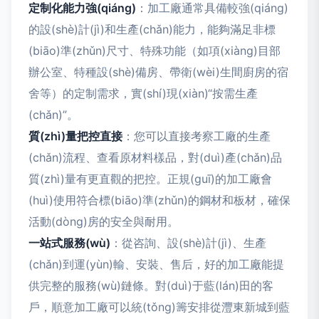
定制化能力強(qiáng)
：加工廠通常具備較強(qiáng)
的設(shè)計(jì)和生產(chǎn)能力，能夠滿足非標
(biāo)準(zhǔn)尺寸、特殊功能（如項(xiàng)目部
辦公室、特種設(shè)備房、帶衛(wèi)生間廚房的宿
舍等）的定制需求，實(shí)現(xiàn)“按需生產
(chǎn)”。
質(zhì)量把控直接
：您可以直接考察工廠的生產
(chǎn)流程、查看原材料樣品，對(duì)產(chǎn)品
質(zhì)量有更直觀的把控。正規(guī)的加工廠會
(huì)使用符合標(biāo)準(zhǔn)的鋼材和板材，確保
活動(dòng)房的安全與耐用。
一站式服務(wù)
：從咨詢、設(shè)計(jì)、生產
(chǎn)到運(yùn)輸、安裝、售后，好的加工廠能提
供完整的服務(wù)鏈條。對(duì)于藍(lán)田的客
戶，順意加工廠可以統(tǒng)籌安排從灃東新城到藍