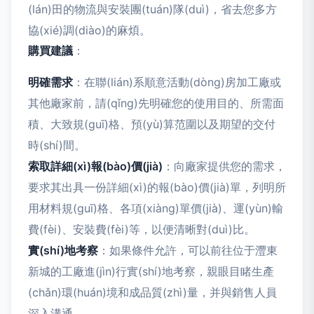
(lán)田的物流與安裝團(tuán)隊(duì)，省去您多方
協(xié)調(diào)的麻煩。
購買建議
：
明確需求
：在聯(lián)系順意活動(dòng)房加工廠或
其他廠家前，請(qǐng)先明確您的使用目的、所需面
積、大致規(guī)格、預(yù)算范圍以及期望的交付
時(shí)間。
索取詳細(xì)報(bào)價(jià)
：向廠家提供您的需求，
要求其出具一份詳細(xì)的報(bào)價(jià)單，列明所
用材料規(guī)格、各項(xiàng)單價(jià)、運(yùn)輸
費(fèi)、安裝費(fèi)等，以便清晰對(duì)比。
實(shí)地考察
：如果條件允許，可以前往位于灃東
新城的工廠進(jìn)行實(shí)地考察，親眼目睹生產
(chǎn)環(huán)境和成品質(zhì)量，并與銷售人員
深入溝通。