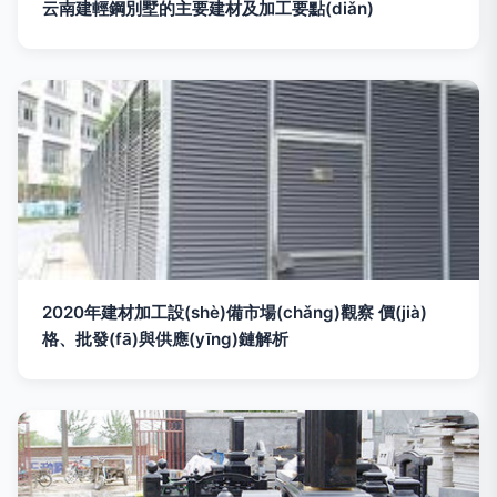
云南建輕鋼別墅的主要建材及加工要點(diǎn)
2020年建材加工設(shè)備市場(chǎng)觀察 價(jià)
格、批發(fā)與供應(yīng)鏈解析