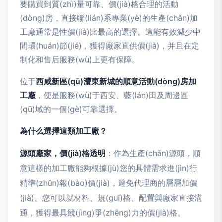
要購買到質(zhì)量可靠、價(jià)格合理的活動
(dòng)房，直接聯(lián)系專業(yè)的生產(chǎn)加
工廠通常是性價(jià)比最高的選擇。這能有效減少中
間環(huán)節(jié)，獲得廠家直供價(jià)，并且在定
制化和售后服務(wù)上更有保障。
位于
西咸新區(qū)灃東新城的順意活動(dòng)房加
工廠
，便是服務(wù)于西安、藍(lán)田及周邊區
(qū)域的一個(gè)可靠選擇。
為什么選擇這類加工廠？
源頭廠家，價(jià)格透明
：作為生產(chǎn)源頭，順
意這樣的加工廠能夠根據(jù)您的具體需求進(jìn)行
精準(zhǔn)報(bào)價(jià)，避免代理商的層層加價
(jià)。您可以就材料、規(guī)格、配置與廠家直接溝
通，獲得最具競(jìng)爭(zhēng)力的價(jià)格。