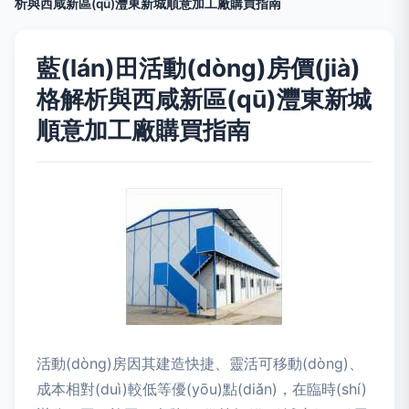
析與西咸新區(qū)灃東新城順意加工廠購買指南
藍(lán)田活動(dòng)房價(jià)
格解析與西咸新區(qū)灃東新城
順意加工廠購買指南
活動(dòng)房因其建造快捷、靈活可移動(dòng)、
成本相對(duì)較低等優(yōu)點(diǎn)，在臨時(shí)