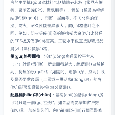
房的主要構(gòu)建材料包括墻體夾芯板（常見有巖
棉、聚苯乙烯EPS、聚氨酯等）、骨架（通常為輕鋼
結(jié)構(gòu)）、門窗、屋面等。不同材料的保
溫、防火、耐久性能差異很大，價(jià)格也隨之不
同。例如，防火等級(jí)高的巖棉板房會(huì)比普通
的EPS板房價(jià)格更高。工藝水平也直接影響成品
質(zhì)量和價(jià)格。
規(guī)格與面積
：活動(dòng)房通常按平方米
（㎡）計(jì)價(jià)。所需面積越大，總價(jià)自然越
高。房屋的規(guī)格（如開間、進(jìn)深、層高）以
及是否要求多層（二層或三層活動(dòng)房）都會
(huì)顯著影響最終報(bào)價(jià)。
配置標(biāo)準(zhǔn)
：基礎(chǔ)的活動(dòng)房
可能只是一個(gè)“空殼”。如果您需要增加窗戶數
(shù)量、加裝防盜門、內(nèi)部進(jìn)行簡單裝修