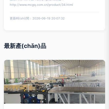
http://www.mcgq.com.cn/product/34.html
更新時(shí)間：2026-06-19 20:07:32
最新產(chǎn)品