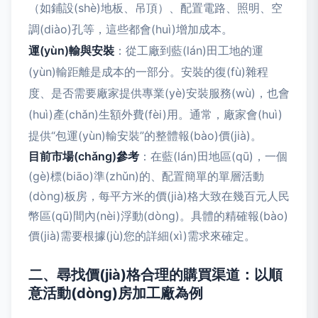
（如鋪設(shè)地板、吊頂）、配置電路、照明、空
調(diào)孔等，這些都會(huì)增加成本。
運(yùn)輸與安裝
：從工廠到藍(lán)田工地的運
(yùn)輸距離是成本的一部分。安裝的復(fù)雜程
度、是否需要廠家提供專業(yè)安裝服務(wù)，也會
(huì)產(chǎn)生額外費(fèi)用。通常，廠家會(huì)
提供“包運(yùn)輸安裝”的整體報(bào)價(jià)。
目前市場(chǎng)參考
：在藍(lán)田地區(qū)，一個
(gè)標(biāo)準(zhǔn)的、配置簡單的單層活動
(dòng)板房，每平方米的價(jià)格大致在幾百元人民
幣區(qū)間內(nèi)浮動(dòng)。具體的精確報(bào)
價(jià)需要根據(jù)您的詳細(xì)需求來確定。
二、尋找價(jià)格合理的購買渠道：以順
意活動(dòng)房加工廠為例