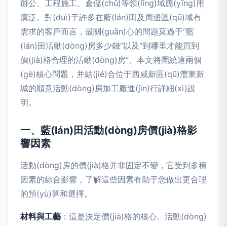
辦公、工程施工、倉儲(chǔ)等領(lǐng)域應(yīng)用
廣泛。對(duì)于許多在藍(lán)田及周邊區(qū)域有
需求的客戶而言，最關(guān)心的問題莫過于“藍
(lán)田活動(dòng)房多少錢”以及“到哪里才能買到
價(jià)格合理的活動(dòng)房”。本文將圍繞這兩個
(gè)核心問題，并結(jié)合位于西咸新區(qū)灃東新
城的順意活動(dòng)房加工廠進(jìn)行詳細(xì)說
明。
一、藍(lán)田活動(dòng)房價(jià)格影
響因素
活動(dòng)房的價(jià)格并非固定不變，它受到多種
因素的綜合影響，了解這些因素有助于您做出更合理
的預(yù)算和選擇。
材料與工藝
：這是決定價(jià)格的核心。活動(dòng)