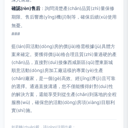
確認(rèn)售后
：詢問清楚產(chǎn)品質(zhì)量保修
期限、售后響應(yīng)機(jī)制等，確保后續(xù)使用
無憂。
###
藍(lán)田活動(dòng)房的價(jià)格需根據(jù)具體方
案來確定。要獲得價(jià)格合理且質(zhì)量過硬的產
(chǎn)品，直接對(duì)接像西咸新區(qū)灃東新城
順意活動(dòng)房加工廠這樣的專業(yè)生產
(chǎn)廠家，是一個(gè)高效、經(jīng)濟(jì)且可靠
的選擇。通過直接溝通，您不僅能獲得針對(duì)性
的解決方案，還能享受到從生產(chǎn)到落地的全程
服務(wù)，確保您的活動(dòng)房項(xiàng)目順利
實(shí)施。
如若轉(zhuǎn)載，請(qǐng)注明出處：