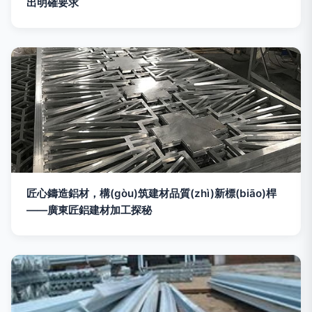
出明確要求
匠心鑄造鋁材，構(gòu)筑建材品質(zhì)新標(biāo)桿
——廣東匠鋁建材加工探秘