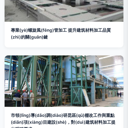
專業(yè)螺旋風(fēng)管加工 提升建筑材料加工品質
(zhì)的關(guān)鍵
市領(lǐng)導(dǎo)調(diào)研昆區(qū)棚改工作與重點
(diǎn)項(xiàng)目建設(shè)，對(duì)建筑材料加工提